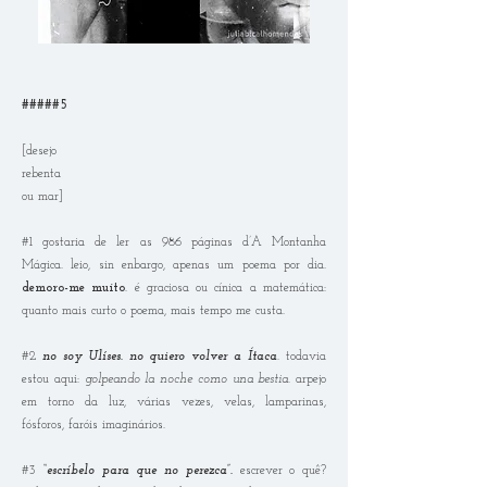
#####5
[desejo
rebenta
ou mar]
#1 gostaria de ler as 986 páginas d’A Montanha
Mágica. leio, sin enbargo, apenas um poema por dia.
demoro-me muito
. é graciosa ou cínica a matemática:
quanto mais curto o poema, mais tempo me custa.
#2
no soy Ulíses. no quiero volver a Ítaca
. todavia
estou aqui:
golpeando la noche como una bestia.
arpejo
em torno da luz, várias vezes, velas, lamparinas,
fósforos, faróis imaginários.
#3
“escríbelo para que no perezca”
.
escrever o quê?