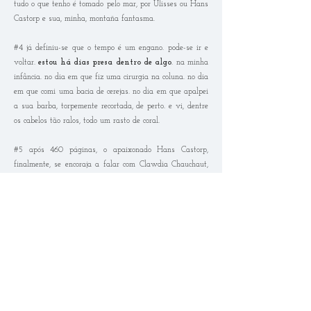
tudo o que tenho é tomado pelo mar, por Ulisses ou Hans
Castorp e sua, minha, montaña fantasma.
#4 já definiu-se que o tempo é um engano. pode-se ir e
voltar.
estou há dias presa dentro de algo
. na minha
infância. no dia em que fiz uma cirurgia na coluna. no dia
em que comi uma bacia de cerejas. no dia em que apalpei
a sua barba, torpemente recortada, de perto. e vi, dentre
os cabelos tão ralos, todo um rasto de coral.
#5 após 460 páginas, o apaixonado Hans Castorp,
finalmente, se encoraja a falar com Clawdia Chauchaut,
sob a orgia da linguagem dos sonhos.
“la verdad no es
decible”
, dizia uma poeta uruguaia, mas em sonho, ou
em algum idioma transversal, é possível comunicar-se.
#6 é necessário
dedicar-se à linguagens
transversais
.
#7 desintegro a cada minuto (no caso de estarmos
enroscados dentro de um dia muito longo), para assinarte
coisas que penso, que sinto, ou que [simplesmente] me